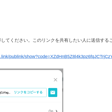
得してください。このリンクを共有したい人に送信する
publink/show?code=XZdHnB5Z8l4k3pz6fqJCTrjCz