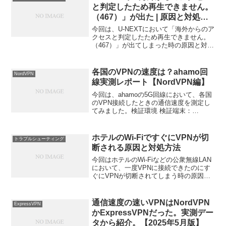
ネットワークに...
と判定したため再生できません。
（467）」が出た | 原因と対処方
法
今回は、U-NEXTにおいて「海外からのア
クセスと判定したため再生できません。
（467）」が出てしまった時の原因と対処
方法を説明します。結論 原因：国外から
のアクセスと検知されてしまい、映像配
信対象外と判定されてしまったため 結
各国のVPNの速度は？ahamo回
NordVPN
論：Priv...
線実測レポート【NordVPN編】
今回は、ahamoの5G回線において、各国
のVPN接続したときの通信速度を測定し
てみました。検証環境 検証端末：
iPhone15 モバイル回線種別：ahamo 5G
回線利用（通信速度制限なし） 計測時間
帯：日曜日 19時〜20時 VPN非接...
ホテルのWi-FiですぐにVPNが切
トラブルシューティング
断される原因と対処方法
今回はホテルのWi-Fiなどの公衆無線LAN
において、一度VPNに接続できたのにす
ぐにVPNが切断されてしまう時の原因と
対処方法について説明します。原因1.
MACアドレスランダム化機構最近のスマ
ホやパソコンには、ユーザのプライバシ
通信速度の速いVPNはNordVPN
ExpressVPN
ーを向上...
かExpressVPNだった。実測デー
タから紹介。【2025年5月版】