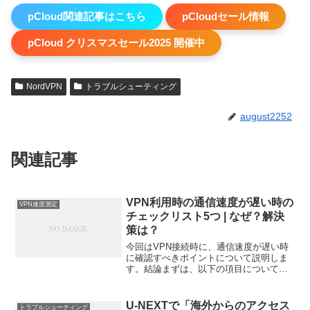
pCloud関連記事はこちら
pCloudセール情報
pCloud クリスマスセール2025 開催中
NordVPN
トラブルシューティング
august2252
関連記事
VPN利用時の通信速度が遅い時の
VPN速度測定
チェックリスト5つ | なぜ？解決
策は？
今回はVPN接続時に、通信速度が遅い時
に確認すべきポイントについて説明しま
す。結論まずは、以下の項目について確
認してください。 非VPN利用時の通信速
度：VPNに接続しない状態で通信速度を
確認してみてください。 ネットワーク：
U-NEXTで「海外からのアクセス
トラブルシューティング