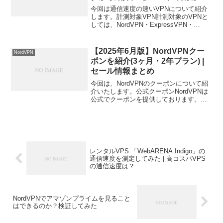
今回は通信速度の速いVPNについて紹介
します。計測対象VPN計測対象のVPNと
しては、NordVPN・ExpressVPN・
ProtonVPNを選定しております。計測手
法計測結果は、全て当サイトで計測され
たダッシュボードで公開されておりま
【2025年6月版】NordVPNクー
NordVPN
す...
ポンを紹介(3ヶ月・2年プラン) |
セール情報まとめ
今回は、NordVPNのクーポンについて紹
介いたします。公式クーポンNordVPNは
公式でクーポンを提供しております。公
式のクーポンでは、2年などの長期ではな
く、3ヶ月などの短期プランでも利用でき
ることが魅力です。とくにこれまでVPN
を利用...
レンタルVPS 「WebARENA Indigo」の
通信速度を測定してみた | 高コスパVPS
の通信速度は？
NordVPNでアマゾンプライムを見ること
はできるのか？検証してみた