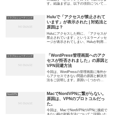
す。結論まずは、以下の項目について確
認してください。 非VPN利用時の通信速
度：VPNに接続しない状態で通信速度を
確認してみてください。 ネットワーク：
Huluで「アクセスが禁止されて
トラブルシューティング
ネットワークに...
います」が表示された | 対処法と
原因は？
Huluにアクセスした時に、「アクセスが
禁止されています」というエラーメッセ
ージが表示されてしまい、Huluが利用で
きない時があります。今回はその原因と
対処方法について解説します。結論 原
因：Hulu（日本版）へのアクセスが禁止
「WordPress管理画面へのアク
トラブルシューティング
されている国...
セスが拒否されました」の原因と
VPN回避方法
今回は、WordPressの管理画面に海外か
らアクセスできない問題の原因と解決方
法をご説明します。原因いくつかの
WordPressを運営しているレンタルサー
バーでは、海外IPアドレスからの
WordPress管理画面へのアクセスをデフ
MacでNordVPNに繋がらない。
NordVPN
ォルトで...
原因は、VPNのプロトコルだっ
た。
今回は、MacでNordVPNのVPNに接続で
きない時の対処方法についてご説明いた