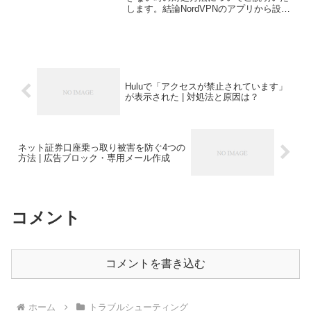
します。結論NordVPNのアプリから設定
を開いて、VPNプロトコルとして
「OpenVPN(UDP)」を選択すればOK原因
NordVPNでは、一般的に使われて...
Huluで「アクセスが禁止されています」
が表示された | 対処法と原因は？
ネット証券口座乗っ取り被害を防ぐ4つの
方法 | 広告ブロック・専用メール作成
コメント
コメントを書き込む
ホーム
トラブルシューティング