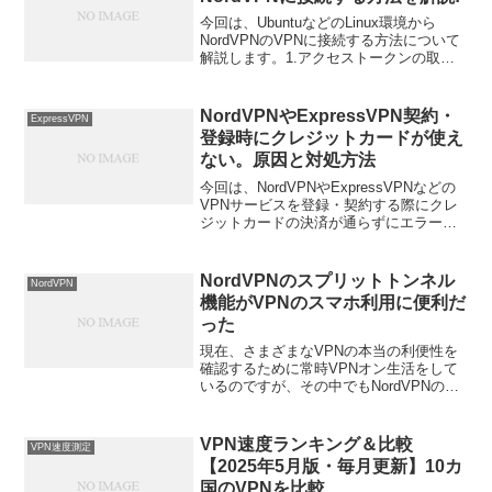
今回は、UbuntuなどのLinux環境から
NordVPNのVPNに接続する方法について
解説します。1.アクセストークンの取得
以下のURLにアクセスしてアクセストー
クンを取得してください。2. パッケージ
の更新とcurlのインストール最新版...
NordVPNやExpressVPN契約・
ExpressVPN
登録時にクレジットカードが使え
ない。原因と対処方法
今回は、NordVPNやExpressVPNなどの
VPNサービスを登録・契約する際にクレ
ジットカードの決済が通らずにエラーで
利用できない時の原因と対処方法につい
てご説明いたします。1.海外決済限度額
最近では一部のクレジットカードにおい
NordVPNのスプリットトンネル
NordVPN
て海外...
機能がVPNのスマホ利用に便利だ
った
現在、さまざまなVPNの本当の利便性を
確認するために常時VPNオン生活をして
いるのですが、その中でもNordVPNのス
プリットトンネル機能がかなり便利だっ
たの紹介します。スプリットトンネル機
能とは？通常、VPNを利用するとVPNに
VPN速度ランキング＆比較
VPN速度測定
接続してい...
【2025年5月版・毎月更新】10カ
国のVPNを比較