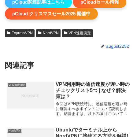
pCloud関連記事はこちら
pCloudセール情報
pCloud クリスマスセール2025 開催中
ExpressVPN
NordVPN
VPN速度測定
august2252
関連記事
VPN利用時の通信速度が遅い時の
VPN速度測定
チェックリスト5つ | なぜ？解決
策は？
今回はVPN接続時に、通信速度が遅い時
に確認すべきポイントについて説明しま
す。結論まずは、以下の項目について確
認してください。 非VPN利用時の通信速
度：VPNに接続しない状態で通信速度を
確認してみてください。 ネットワーク：
Ubuntuでターミナル上から
NordVPN
ネットワークに...
NordVPNに接続する方法を解説!