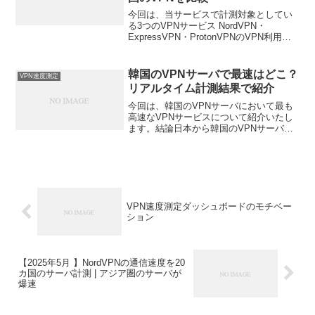
今回は、当サービスで計測対象としてい
る3つのVPNサービス NordVPN・
ExpressVPN・ProtonVPNのVPN利用時
の通信速度を比較しました。データは、
2025年5月のデータを利用しております。
なお、今回は日本からVPNを利用...
韓国のVPNサーバで最速はどこ？
VPN速度測定
リアルタイム計測結果で紹介
今回は、韓国のVPNサーバにおいて最も
高速なVPNサービスについて紹介いたし
ます。結論日本から韓国のVPNサーバに
接続して、動画などのインターネットコ
ンテンツを利用する場合は、ProtonVPN
がお勧めです。測定結果は以下に示しま
すが、明ら...
VPN速度測定ダッシュボードのモチベー
ション
【2025年5月 】NordVPNの通信速度を20
カ国のサーバ計測 | アジア圏のサーバが
爆速